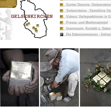
Gunter Demnig: Stolpersteine
Stolpersteine - Stumbling St
Videos: Verlegeaktionen in G
Presse- und Medienspiegel
Impressum, Kontakt u. Daten
Die Dabeigewesenen - Gelsen